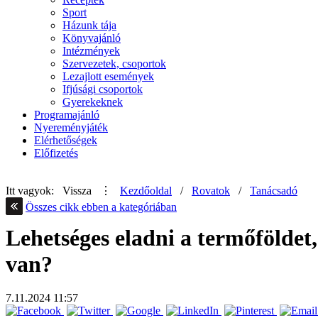
Sport
Házunk tája
Könyvajánló
Intézmények
Szervezetek, csoportok
Lezajlott események
Ifjúsági csoportok
Gyerekeknek
Programajánló
Nyereményjáték
Elérhetőségek
Előfizetés
Itt vagyok:
Vissza
⋮
Kezdőoldal
/
Rovatok
/
Tanácsadó
Összes cikk ebben a kategóriában
Lehetséges eladni a termőföldet
van?
7.11.2024
11:57