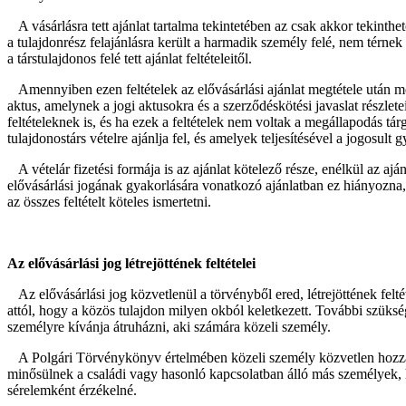
A vásárlásra tett ajánlat tartalma tekintetében az csak akkor tekinthe
a tulajdonrész felajánlásra került a harmadik személy felé, nem térnek
a társtulajdonos felé tett ajánlat feltételeitől.
Amennyiben ezen feltételek az elővásárlási ajánlat megtétele után mód
aktus, amelynek a jogi aktusokra és a szerződéskötési javaslat részlete
feltételeknek is, és ha ezek a feltételek nem voltak a megállapodás tár
tulajdonostárs vételre ajánlja fel, és amelyek teljesítésével a jogosult g
A vételár fizetési formája is az ajánlat kötelező része, enélkül az ajá
elővásárlási jogának gyakorlására vonatkozó ajánlatban ez hiányozna,
az összes feltételt köteles ismertetni.
Az elővásárlási jog létrejöttének feltételei
Az elővásárlási jog közvetlenül a törvényből ered, létrejöttének felt
attól, hogy a közös tulajdon milyen okból keletkezett. További szükség
személyre kívánja átruházni, aki számára közeli személy.
A Polgári Törvénykönyv értelmében közeli személy közvetlen hozzáta
minősülnek a családi vagy hasonló kapcsolatban álló más személyek, h
sérelemként érzékelné.