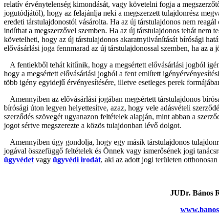
relatív érvénytelenség kimondását, vagy követelni fogja a megszerzőtő
jogutódjától), hogy az felajánlja neki a megszerzett tulajdonrész megv
eredeti társtulajdonostól vásárolta. Ha az új társtulajdonos nem reagál 
indíthat a megszerzővel szemben. Ha az új társtulajdonos tehát nem tesz
követelheti, hogy az új társtulajdonos akaratnyilvánítását bírósági hat
elővásárlási joga fennmarad az új társtulajdonossal szemben, ha az a 
A fentiekből tehát kitűnik, hogy a megsértett elővásárlási jogból igé
hogy a megsértett elővásárlási jogból a fent említett igényérvényesí
több igény egyidejű érvényesítésére, illetve esetleges perek formájába
Amennyiben az elővásárlási jogában megsértett társtulajdonos bíróság
bírósági úton legyen helyettesítve, azaz, hogy vele adásvételi szerződ
szerződés szövegét ugyanazon feltételek alapján, mint abban a szerződ
jogot sértve megszerezte a közös tulajdonban lévő dolgot.
Amennyiben úgy gondolja, hogy egy másik társtulajdonos tulajdonrés
jogával összefüggő feltételek és Önnek vagy ismerősének jogi tanácsr
ügyvédet
vagy
ügyvédi irodát
, aki az adott jogi területen otthonosa
JUDr. Bános 
www.banos