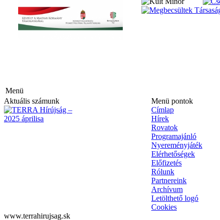
Menü
Aktuális számunk
Menü pontok
Címlap
Hírek
Rovatok
Programajánló
Nyereményjáték
Elérhetőségek
Előfizetés
Rólunk
Partnereink
Archívum
Letölthető logó
Cookies
www.terrahirujsag.sk