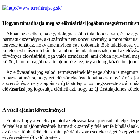
Hogyan támadhatja meg az elővásárlási jogában megsértett társtu
Abban az esetben, ha egy dolognak több tulajdonosa van, és az egyik 
harmadik személyre, aki számára nem közeli személy, a többi társtulaj
lényege tehát az, hogy amennyiben egy dolognak több tulajdonosa van
köteles ezt először felkínálni a többi társtulajdonosnak, mint az elővá
törvényes elővásárlási joga valós természetű, ami abban nyilvánul m
kötött, hanem magához a tulajdonrészhez, így a dolog közös tulajdonj
Az elővásárlási jog valódi természetének lényege abban is megmutatk
ruházza át másra, hogy ezt először eladásra kínálná az elővásárlási j
a szerződés, amely alapján az új társtulajdonos megszerezte az átruház
elővásárlási jog jogosultja elérheti azt, hogy az új társtulajdonos kötel
A vételi ajánlat követelményei
Fontos, hogy a vételi ajánlatot az elővásárlásra jogosulttal teljes ter
feltételét a tulajdonrészének harmadik személy felé tett felkínálásának
az összes többi feltételt is, mint például az ár esedékességét és egyéb 
érvényesítéséről való döntést.