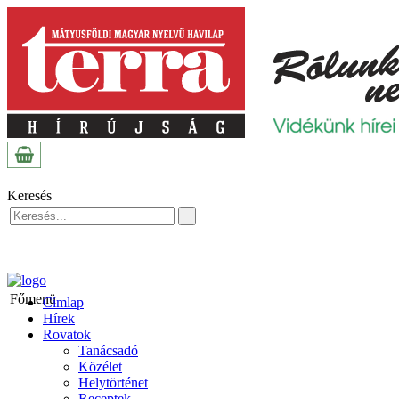
Keresés
Főmenü
Címlap
Hírek
Rovatok
Tanácsadó
Közélet
Helytörténet
Receptek