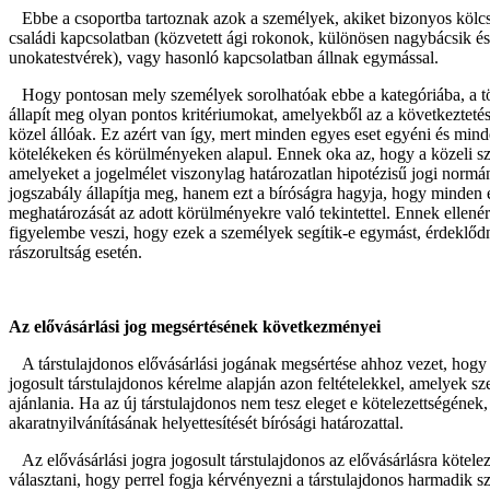
Ebbe a csoportba tartoznak azok a személyek, akiket bizonyos kölc
családi kapcsolatban (közvetett ági rokonok, különösen nagybácsik 
unokatestvérek), vagy hasonló kapcsolatban állnak egymással.
Hogy pontosan mely személyek sorolhatóak ebbe a kategóriába, a tör
állapít meg olyan pontos kritériumokat, amelyekből az a következtet
közel állóak. Ez azért van így, mert minden egyes eset egyéni és min
kötelékeken és körülményeken alapul. Ennek oka az, hogy a közeli s
amelyeket a jogelmélet viszonylag határozatlan hipotézisű jogi norm
jogszabály állapítja meg, hanem ezt a bíróságra hagyja, hogy minden 
meghatározását az adott körülményekre való tekintettel. Ennek ellenér
figyelembe veszi, hogy ezek a személyek segítik-e egymást, érdeklőd
rászorultság esetén.
Az elővásárlási jog megsértésének következményei
A társtulajdonos elővásárlási jogának megsértése ahhoz vezet, hogy az
jogosult társtulajdonos kérelme alapján azon feltételekkel, amelyek szer
ajánlania. Ha az új társtulajdonos nem tesz eleget e kötelezettségének,
akaratnyilvánításának helyettesítését bírósági határozattal.
Az elővásárlási jogra jogosult társtulajdonos az elővásárlásra kötelez
választani, hogy perrel fogja kérvényezni a társtulajdonos harmadik s