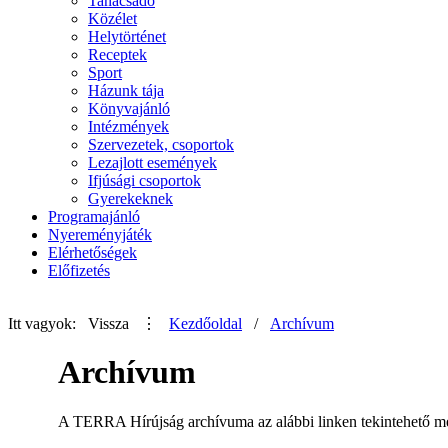
Tanácsadó
Közélet
Helytörténet
Receptek
Sport
Házunk tája
Könyvajánló
Intézmények
Szervezetek, csoportok
Lezajlott események
Ifjúsági csoportok
Gyerekeknek
Programajánló
Nyereményjáték
Elérhetőségek
Előfizetés
Itt vagyok:
Vissza
⋮
Kezdőoldal
/
Archívum
Archívum
A TERRA Hírújság archívuma az alábbi linken tekintehető m