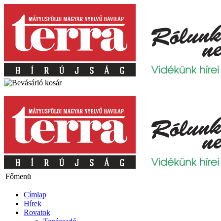
Főmenü
Címlap
Hírek
Rovatok