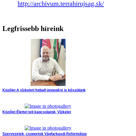
http://archivum.terrahirujsag.sk/
Legfrissebb híreink
Közélet
A vízkeleti futball ünnepére is készülünk
Közélet
Élettel teli kapcsolatok, Vízkelet
Szervezetek, csoportok
Vágfarkasdi Református