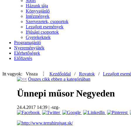
Sport
Házunk tája
Könyvajánló
Intézmények
Szervezetek, csoportok
Lezajlott események
Ifjúsági csoportok
Gyerekeknek
Programajánló
Nyereményjáték
Elérhetőségek
Előfizetés
Itt vagyok:
Vissza
⋮
Kezdőoldal
/
Rovatok
/
Lezajlott esem
Összes cikk ebben a kategóriában
Ünnepi műsor Negyeden
24.4.2017
14:39
|
-szg-