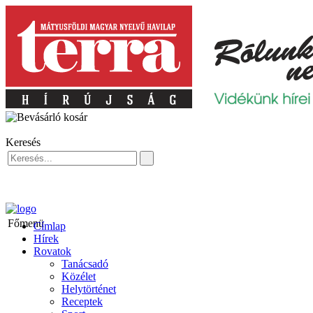
Keresés
Főmenü
Címlap
Hírek
Rovatok
Tanácsadó
Közélet
Helytörténet
Receptek