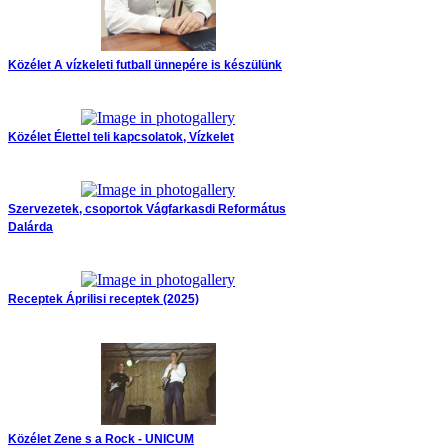
Közélet
A vízkeleti futball ünnepére is készülünk
Közélet
Élettel teli kapcsolatok, Vízkelet
Szervezetek, csoportok
Vágfarkasdi Református
Dalárda
Receptek
Áprilisi receptek (2025)
Közélet
Zene s a Rock - UNICUM