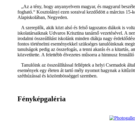
„Az a tény, hogy anyanyelvem magyar, és magyarul beszéle
fogható.“ Kosztolányi ezen soraival kezdődött a március 15-
Alapiskolában, Negyeden.
A szereplők, akik közt alsó és felső tagozatos diákok is vol
iskolatársaiknak Udvaros Krisztina tanárnő vezetésével. A nem
irodalmi összeállítást iskolánk minden diákja nagy érdeklődé
fontos történelmi eseményekkel szükséges tanulóinknak megis
tanulságok pedig az összefogás, a tenni akarás és a kitartás
közvetítette. A felettébb élvezetes műsorra a himnusz fennálló é
Tanulóink az összeállítással felléptek a helyi Csemadok álta
események egy életen át tartó mély nyomot hagynak a kitűzött 
széthúzással és közömbösséggel szemben.
Fényképgaléria