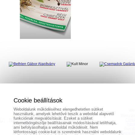
hirdetés
hirdetés
Cookie beállítások
Weboldalunk működéséhez elengedhetetlen sütiket
Me
használunk, amelyek lehetővé teszik a weboldal alapvető
Aktuális számunk
Menü po
funkcióinak megvalósítását. Ezeket a sütiket
Címla
internetböngészője beállításainak módosításával letilthatja,
Híre
ami befolyásolhatja a weboldal működését. Nem
Rovat
létfontosságú cookie-kat is szeretnénk használni weboldalunk
Programa