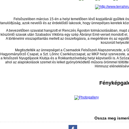
Felsőszeliben március 15-én a helyi temetőben lévő kopjafánál gyűltek öss
tanulóifjúság, azok nevelői és az érdeklődő lakosok, hogy ünnepélyes keretek k
A bevezetőben szavalat hangzott el Renczés Ágoston tolmácsolásában, majd a
köszöntő szavak után Szabados Viktória egy szép Ábrányi Emil-verset mondott el,
A történelmi visszapillantás mellett az összefogásra, a megértésre és az együt
koszorúit helyezté
Megtisztelték az ünnepséget a Csemadok Felsőszeli Alapszervezete, a Gal
Hagyományőrző Csapat, a Szt. Lőrinc Cserkészcsapat, az MKP helyi szervezete, az
a felsőszeli Nyugdíjasok Klubja és a Rokkantszövetség helyi képviselői is. A Szó
ahol az alapiskolások szemet és lelket gyönyörködtető műsora örömmel töltöt
Himnusz eléneklésével
Fényképgalé
Ossza meg ismerő