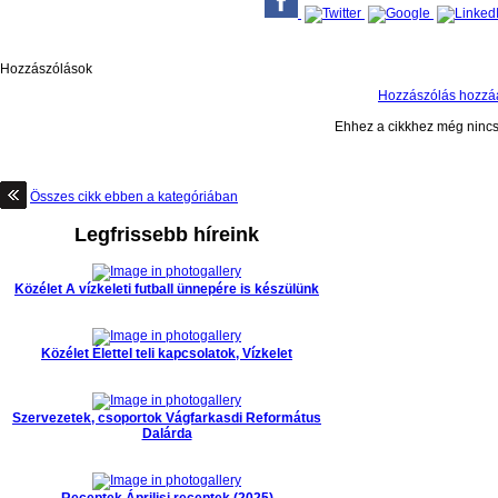
Hozzászólások
Hozzászólás hozz
Ehhez a cikkhez még ninc
Összes cikk ebben a kategóriában
Legfrissebb híreink
Közélet
A vízkeleti futball ünnepére is készülünk
Közélet
Élettel teli kapcsolatok, Vízkelet
Szervezetek, csoportok
Vágfarkasdi Református
Dalárda
Receptek
Áprilisi receptek (2025)