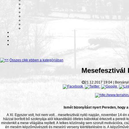
Összes cikk ebben a kategóriában
Mesefesztivál
21.12.2017
19:04
|
Borsányi
Ismét bizonyítást nyert Pereden, hogy a
A XI. Egyszer volt, hol nem volt... mesefesztivál nyitó napján, november 14-én
házzal borított bő szoknyája alól kikandikáló ötletes bábokkal érkezett a peredi 
mindenkit a mese világába repített. A lelkes közönség sem szorult motivációra
én mesém képzőművészeti és meseíró verseny kiértékelésére is. A képzőművész