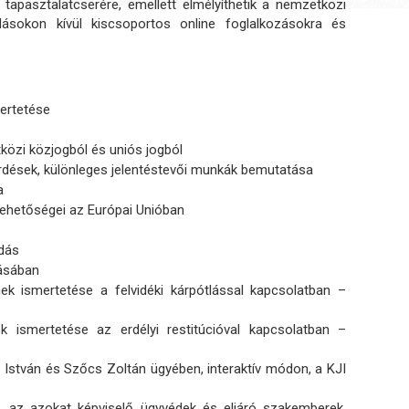
tapasztalatcserére, emellett elmélyíthetik a nemzetközi
ásokon kívül kiscsoportos online foglalkozásokra és
mertetése
özi közjogból és uniós jogból
rdések, különleges jelentéstevői munkák bemutatása
a
lehetőségei az Európai Unióban
dás
dásában
ek ismertetése a felvidéki kárpótlással kapcsolatban –
k ismertetése az erdélyi restitúcióval kapcsolatban –
 István és Szőcs Zoltán ügyében, interaktív módon, a KJI
, az azokat képviselő ügyvédek és eljáró szakemberek,