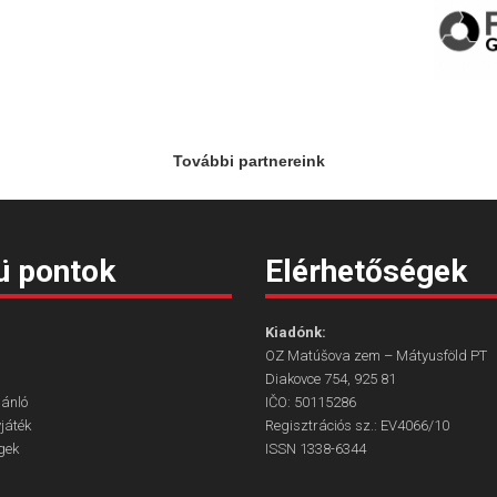
További partnereink
 pontok
Elérhetőségek
Kiadónk:
OZ Matúšova zem – Mátyusföld PT
Diakovce 754, 925 81
ánló
IČO: 50115286
játék
Regisztrációs sz.: EV4066/10
gek
ISSN 1338-6344