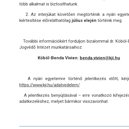
több alkalmat is biztosíthatunk.
2. Az interjúkat követően megtörténik a nyári egyete
kiértesítése előreláthatólag
július elején
történik meg.
További információkért forduljon bizalommal dr. Köböl-
Jogvédő Intézet munkatársaihoz:
Köböl-Benda Vivien:
benda.vivien@kji.hu
Wá
A nyári egyetemre történő jelentkezés előtt, kérjük
https://www.kji.hu/adatvedelem/
A jelentkezés benyújtásával – erre vonatkozó kifejezé
adatkezeléshez, melyet bármikor visszavonhat.