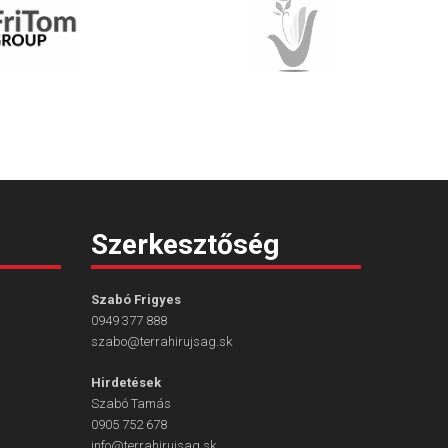
Szerkesztőség
Szabó Frigyes
0949 377 888
szabo@terrahirujsag.sk
Hirdetések
Szabó Tamás
0905 752 678
info@terrahirujsag.sk