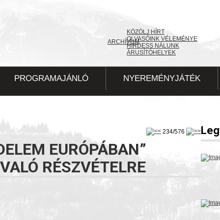
KÖZÖLJ HÍRT
OLVASÓINK VÉLEMÉNYE
ARCHÍVUM
HIRDESS NÁLUNK
ÁRUSÍTÓHELYEK
PROGRAMAJÁNLÓ
NYEREMÉNYJÁTÉK
Leg
234/576
ÉDELEM EURÓPÁBAN”
 VALÓ RÉSZVÉTELRE