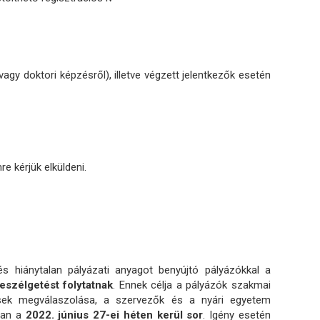
vagy doktori képzésről), illetve végzett jelentkezők esetén
re kérjük elküldeni.
 hiánytalan pályázati anyagot benyújtó pályázókkal a
eszélgetést folytatnak
. Ennek célja a pályázók szakmai
ések megválaszolása, a szervezők és a nyári egyetem
tóan a
2022. június 27-ei héten kerül sor
. Igény esetén