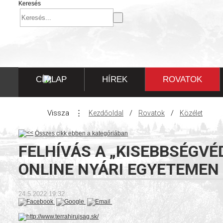
Keresés
CÍMLAP
HÍREK
ROVATOK
Vissza
⋮
/
/
Kezdőoldal
Rovatok
Közélet
Összes cikk ebben a kategóriában
FELHÍVÁS A „KISEBBSÉGV
ONLINE NYÁRI EGYETEMEN
24.5.2022
19:32