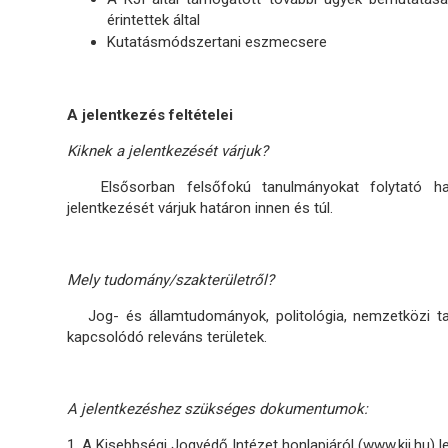
érintettek által
Kutatásmódszertani eszmecsere
A jelentkezés feltételei
Kiknek a jelentkezését várjuk?
Elsősorban felsőfokú tanulmányokat folytató hallg
jelentkezését várjuk határon innen és túl.
Mely tudomány/szakterületről?
Jog- és államtudományok, politológia, nemzetközi ta
kapcsolódó releváns területek.
A jelentkezéshez szükséges dokumentumok:
1. A Kisebbségi Jogvédő Intézet honlapjáról (
www.kji.hu
) 