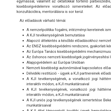
egymással, valamint az oktatókkal történő párbeszédre, 
kisebbségvédelemre vonatkozó ismereteiket. Az előad
konzultációkra, mentorálásra is sor kerül.
Az előadások várható témái:
A nemzetpolitika fogalmi, intézményi kereteinek is
A KJI tevékenységének bemutatása
Alapozó áttekintés a későbbi előadásokhoz nemzetk
Az ENSZ kisebbségvédelmi rendszere, gyakorlati ké
Az Európa Tanács kisebbségvédelmi mechanizmus
Az őshonos nemzeti kisebbségek jogérvényesítési 
Alapjogvédelem az Európai Unióban
Nemzeti kisebbségi autonómiával kapcsolatos előa
Délvidéki restitúció - ügyek a KJI partnereinek előa
A KJI tevékenységének, a vonatkozó jogi háttérn
interaktív módon, a KJI munkatársaival
A KJI tevékenységének, vonatkozó jogi háttérne
interaktív módon, a KJI munkatársaival
A KJI uniós jogi tevékenységének ismertetése Beke
munkatársaival
A KJI által támogatott további ügyek bemutatása