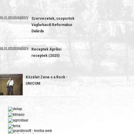
HIRDETÉS
Szervezetek, csoportok
Vágfarkasdi Református
Dalárda
Receptek
Áprilisi
receptek (2025)
Közélet
Zene s a Rock -
UNICUM