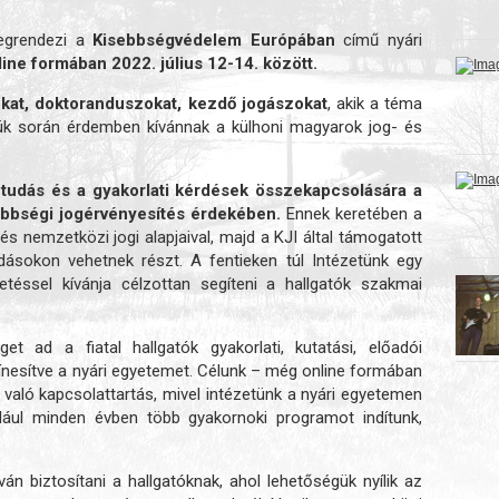
egrendezi a
Kisebbségvédelem Európában
című nyári
line formában 2022. július 12-14. között.
ókat, doktoranduszokat, kezdő jogászokat
, akik a téma
égük során érdemben kívánnak a külhoni magyarok jog- és
 tudás és a gyakorlati kérdések összekapcsolására a
ebbségi jogérvényesítés érdekében.
Ennek keretében a
 nemzetközi jogi alapjaival, majd a KJI által támogatott
dásokon vehetnek részt. A fentieken túl Intézetünk egy
etéssel kívánja célzottan segíteni a hallgatók szakmai
d a fiatal hallgatók gyakorlati, kutatási, előadói
zínesítve a nyári egyetemet. Célunk – még online formában
 való kapcsolattartás, mivel intézetünk a nyári egyetemen
ldául minden évben több gyakornoki programot indítunk,
 biztosítani a hallgatóknak, ahol lehetőségük nyílik az