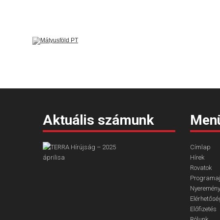
Aktuális számunk
Menü
Címlap
Hírek
Rovatok
Programaj
Nyeremény
Elérhetősé
Előfizetés
Rólunk