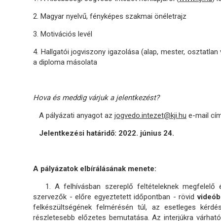
2. Magyar nyelvű, fényképes szakmai önéletrajz
3. Motivációs levél
4. Hallgatói jogviszony igazolása (alap, mester, osztatlan 
a diploma másolata
Hova és meddig várjuk a jelentkezést?
A pályázati anyagot az
jogvedo.intezet@kji.hu
e-mail cím
Jelentkezési határidő: 2022. június 24.
A pályázatok elbírálásának menete:
1. A felhívásban szereplő feltételeknek megfelelő és
szervezők - előre egyeztetett időpontban - rövid
videób
felkészültségének felmérésén túl, az esetleges kérd
részletesebb előzetes bemutatása. Az interjúkra várha