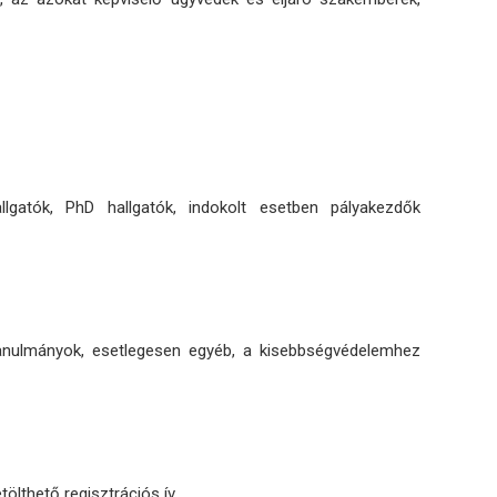
atók, PhD hallgatók, indokolt esetben pályakezdők
nulmányok, esetlegesen egyéb, a kisebbségvédelemhez
letölthető regisztrációs ív