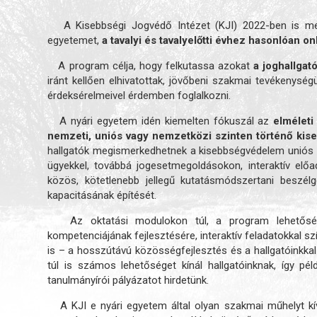
A Kisebbségi Jogvédő Intézet (KJI) 2022-ben is m
egyetemet,
a tavalyi és tavalyelőtti évhez hasonlóan on
A program célja, hogy felkutassa azokat
a joghallgat
iránt kellően elhivatottak, jövőbeni szakmai tevékenys
érdeksérelmeivel érdemben foglalkozni.
A nyári egyetem idén kiemelten fókuszál az
elméleti
nemzeti, uniós vagy nemzetközi szinten történő kis
hallgatók megismerkedhetnek a kisebbségvédelem uniós és
ügyekkel, továbbá jogesetmegoldásokon, interaktív előa
közös, kötetlenebb jellegű kutatásmódszertani beszélg
kapacitásának építését.
Az oktatási modulokon túl, a program lehetőséget a
kompetenciájának fejlesztésére, interaktív feladatokkal s
is – a hosszútávú közösségfejlesztés és a hallgatóinkkal
túl is számos lehetőséget kínál hallgatóinknak, így pé
tanulmányírói pályázatot hirdetünk.
A KJI e nyári egyetem által olyan szakmai műhelyt kíván