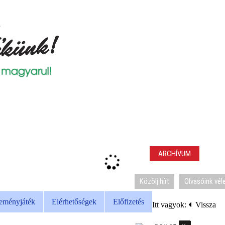
ARCHÍVUM
Közölj hírt
Olvasóink vé
eményjáték
Elérhetőségek
Előfizetés
Itt vagyok:
Vissza