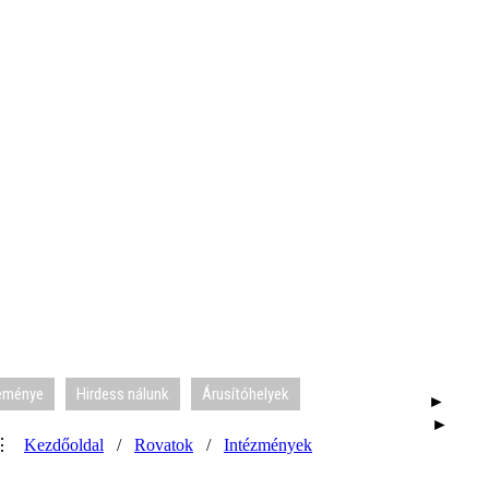
leménye
Hirdess nálunk
Árusítóhelyek
►
►
⋮
Kezdőoldal
/
Rovatok
/
Intézmények