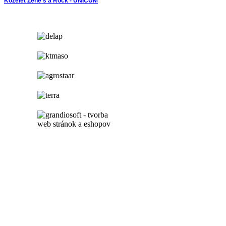
Közélet
Zene s a Rock - UNICUM
hirdetés
hirdetés
hirdetés
hirdetés
hirdetés