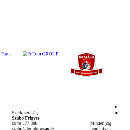
►
Szerkesztőség
►
Szabó Frigyes
0949 377 888
Minden jog
szabo@terrahirujsag.sk
fenntartva -