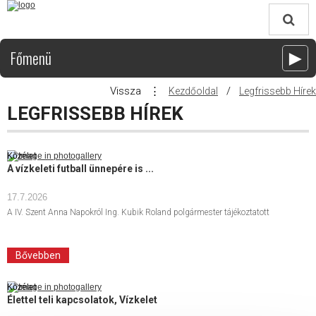
Főmenü
►
Vissza
⋮
/
Kezdőoldal
Legfrissebb Hírek
LEGFRISSEBB HÍREK
Közélet
A vízkeleti futball ünnepére is ...
17.7.2026
A IV. Szent Anna Napokról Ing. Kubik Roland polgármester tájékoztatott
Bővebben
Közélet
Élettel teli kapcsolatok, Vízkelet