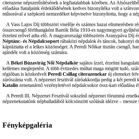
citerazene népszerűsítésének a legfiatalabbak körében. Az Alsószelib
előadása fiataljaink érdeklődésének kedves bizonyítéka volt a színvon
műsorával a szépkorú nemzedéket képviselve bizonyította, hogy a né
A Vass Lajos Díj többszöri viselője és számos hazai elismerésben ré
összecsengő férfihangként Bartók Béla 1910-es nagymegyeri gyűjtésé
érzelmi erővel adta elő. A magyarországi többszörös Aranypáva Díj é
Néptánc- és Népdalcsoport
rábaközi népdalok és táncok, bakonyi du
kápráztatta el a lelkes közönséget. A Peredi Nőikar tisztán csengő, ha
ajándék volt a közönség számára.
A
Békei Búzavirág Női Népdalkör
sajátos ízzel, érzelmi hangulatt
kellemes meglepetést. A több évtizedes múltat maga mögött tudó, számo
régióban is közkedvelt
Peredi Csillag citerazenekar
új elemeket felv
zárószáma volt. A népzenei fesztivál záróakkordja pedig a két peredi
Katalin
zenetanárnő vezényletével népdalcsokor össz-kari előadása és
A Peredi III. Népzenei Fesztivál sokszínű népzenei fórummá emelkede
népzenekutatónk népballadából kölcsönzött szólását idézve – messz
Fényképgaléria