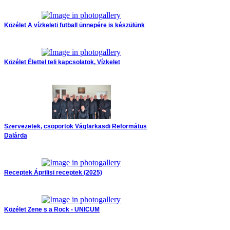
Közélet
A vízkeleti futball ünnepére is készülünk
Közélet
Élettel teli kapcsolatok, Vízkelet
Szervezetek, csoportok
Vágfarkasdi Református
Dalárda
Receptek
Áprilisi receptek (2025)
Közélet
Zene s a Rock - UNICUM