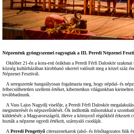
Népzenénk gyöngyszemei ragyogtak a III. Peredi Népzenei Feszt
Október 21-én a kora-esti órákban a Peredi Férfi Daloskör szakmai 
község kultúrházában kirobbanó sikerrel valósult meg a közel száz ének
Népzenei Fesztivál.
A seregszemle hangsúlyosan fogalmazta meg, hogy népdal- és népzene
felbecsülhetetlen szellemi értéket, kibernetikus világunkban kiemelten
továbbadnunk.
A Vass Lajos Nagydíj viselője, a Peredi Férfi Daloskör megalakulás
megismerését és népszerűsítését. Ők indították műsorukkal a szombati s
küldetését: a Magyarországról, illetve a környező régiókból érkezett
hozták a népzene egyedi értékeit, szárnyaló csodáját.
A
Peredi Pengettyű
citerazenekarok (alsó- és felsőtagozatos fiúk 