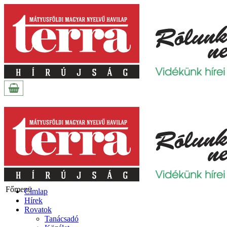
Főmenü
Címlap
Hírek
Rovatok
Tanácsadó