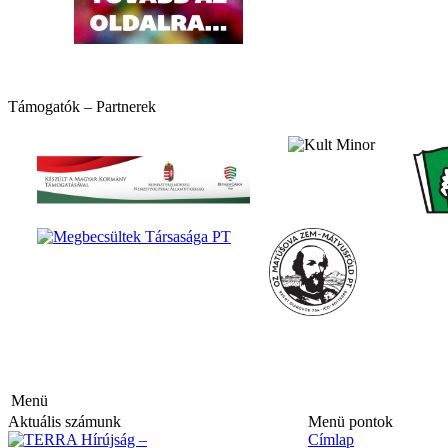
hirdetés
hirdetés
Támogatók – Partnerek
Menü
Aktuális számunk
Menü pontok
Címlap