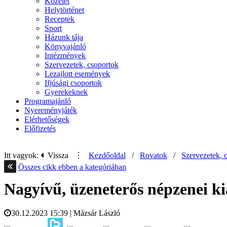
Közélet
Helytörténet
Receptek
Sport
Házunk tája
Könyvajánló
Intézmények
Szervezetek, csoportok
Lezajlott események
Ifjúsági csoportok
Gyerekeknek
Programajánló
Nyereményjáték
Elérhetőségek
Előfizetés
Itt vagyok:
Vissza
⋮
Kezdőoldal
/
Rovatok
/
Szervezetek, 
Összes cikk ebben a kategóriában
Nagyívű, üzeneterős népzenei ki
30.12.2023
15:39
|
Mázsár László