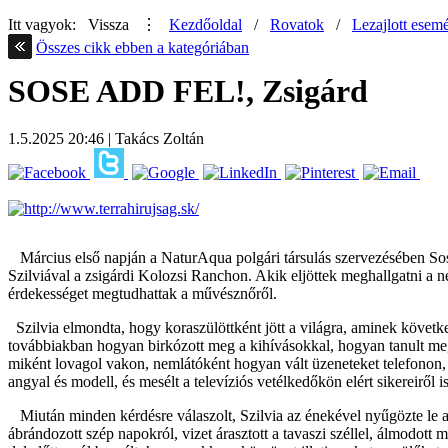
Itt vagyok:
Vissza
⋮
Kezdőoldal
/
Rovatok
/
Lezajlott esem
Összes cikk ebben a kategóriában
SOSE ADD FEL!, Zsigárd
1.5.2025
20:46
|
Takács Zoltán
Március első napján a NaturAqua polgári társulás szervezésében Sose
Szilviával a zsigárdi Kolozsi Ranchon. Akik eljöttek meghallgatni a
érdekességet megtudhattak a művésznőről.
Szilvia elmondta, hogy koraszülöttként jött a világra, aminek követk
továbbiakban hogyan birkózott meg a kihívásokkal, hogyan tanult meg
miként lovagol vakon, nemlátóként hogyan vált üzeneteket telefonon, 
angyal és modell, és mesélt a televíziós vetélkedőkön elért sikereiről is
Miután minden kérdésre válaszolt, Szilvia az énekével nyűgözte le a 
ábrándozott szép napokról, vizet árasztott a tavaszi széllel, álmodot