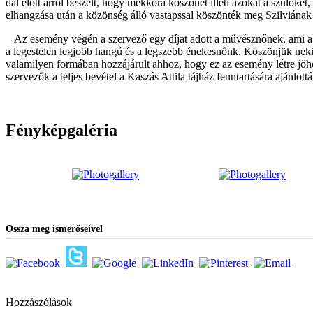
dal előtt arról beszélt, hogy mekkora köszönet illeti azokat a szülőket,
elhangzása után a közönség álló vastapssal köszönték meg Szilviának a
Az esemény végén a szervező egy díjat adott a művésznőnek, ami a Leg
a legestelen legjobb hangú és a legszebb énekesnőnk. Köszönjük nek
valamilyen formában hozzájárult ahhoz, hogy ez az esemény létre jöhes
szervezők a teljes bevétel a Kaszás Attila tájház fenntartására ajánlottá
Fényképgaléria
Ossza meg ismerőseivel
Hozzászólások