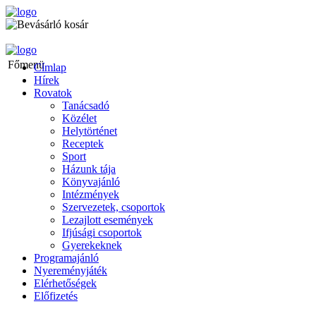
Főmenü
Címlap
Hírek
Rovatok
Tanácsadó
Közélet
Helytörténet
Receptek
Sport
Házunk tája
Könyvajánló
Intézmények
Szervezetek, csoportok
Lezajlott események
Ifjúsági csoportok
Gyerekeknek
Programajánló
Nyereményjáték
Elérhetőségek
Előfizetés