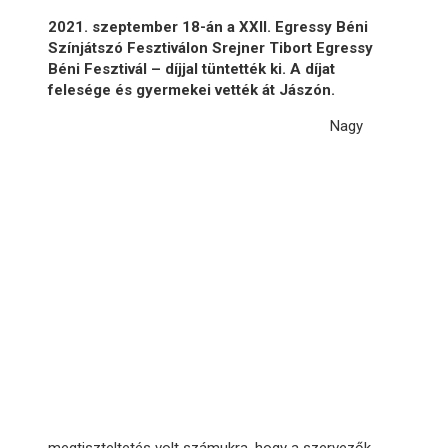
2021. szeptember 18-án a XXII. Egressy Béni
Színjátszó Fesztiválon Srejner Tibort Egressy
Béni Fesztivál – díjjal tüntették ki. A díjat
felesége és gyermekei vették át Jászón.
Nagy