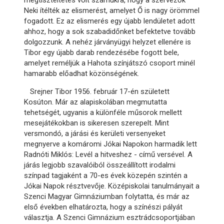
megtiszteltetés volt számukra, hogy a szervezők
Neki ítélték az elismerést, amelyet Ő is nagy örömmel
fogadott. Ez az elismerés egy újabb lendületet adott
ahhoz, hogy a sok szabadidőnket befektetve tovább
dolgozzunk. A nehéz járványügyi helyzet ellenére is
Tibor egy újabb darab rendezésébe fogott bele,
amelyet reméljük a Hahota színjátszó csoport minél
hamarabb előadhat közönségének.
Srejner Tibor 1956. február 17-én született
Kosúton. Már az alapiskolában megmutatta
tehetségét, ugyanis a különféle műsorok mellett
mesejátékokban is sikeresen szerepelt. Mint
versmondó, a járási és kerületi versenyeket
megnyerve a komáromi Jókai Napokon harmadik lett
Radnóti Miklós: Levél a hitveshez - című versével. A
járás legjobb szavalóiból összeállított irodalmi
színpad tagjaként a 70-es évek közepén szintén a
Jókai Napok résztvevője. Középiskolai tanulmányait a
Szenci Magyar Gimnáziumban folytatta, és már az
első években elhatározta, hogy a színészi pályát
választja. A Szenci Gimnázium esztrádcsoportjában