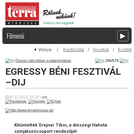
Főmenü
►
Vissza
⋮
/
/
Kezdőoldal
Rovatok
Közélet
Összes cikk ebben a kategóriában
266/576
EGRESSY BÉNI FESZTIVÁL
–DIJ
30.12.2021
10:24
|
sm.
Kitüntették Srejner Tibor, a diószegi Hahota
színjátszócsoport rendezőjét