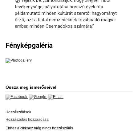
így fejezik be: „Elmondhatjuk, hogy Srejner Tibor
tevékenysége, pályafutása hosszú évek óta
példamutató minden kultúrát szerető, hagyományt
őrző, azt a fiatal nemzedéknek továbbadó magyar
ember, minden Csemadokos számára.”
Fényképgaléria
Ossza meg ismerőseivel
Hozzászólások
Hozzászólás hozzáadása
Ehhez a cikkhez még nincs hozzászólás