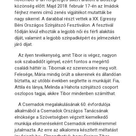
közönség előtt. Majd 2018. február 17-én az Imádok
férjhez menni című zenés vígjátékot mutatták be
nagy sikerrel. A darabbal részt vettek a XX. Egressy
Béni Országos Színjátszó Fesztiválon. A fesztivál
fődíján kívül elhozták a legjobb női és férfi alakítás
díját, valamint a legjobb színpadképért és jelmezekért
járó díjat.
Az ilyen tevékenység, amit Tibor is végez, nagyon
sok szabadidőt igényel, ezért fontos a megértő
családi háttér is. Tibornak ez szerencsére meg volt.
Felesége, Mária mindig örült a sikereinek és állandóan
bíztatta, az utóbbi években segítette is munkáját. Fia,
Attila és lánya, Melinda a Hahota színjátszó csoport
oszlopos tagjai, akikre Tibor mindenben számíthat.
A Csemadok megalakulásának 60. évfordulója
alkalmából a Csemadok Országos Tanácsának
elnöksége a Szövetségben végzett kiemelkedő
munkája elismeréseként Csemadok emlékéremmel
jutalmazta. Az erre az alkalomra készített méltatást