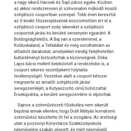
a nagy sikerű Hacsek és Sajó páros egyike. Közben
az akkor rendszeresen jó színvonalon működő kosúti
színjátszó csoportban szerepel. Több éven keresztül
az ő kiváló főszereplésének köszönhetően ért el a
színjátszó csoport szép sikereket a színjátszó
csoportok járási és kerületi versenyein egyaránt. A
Boldogságfelelős, A Baj van a szerelemmel, a
Kolduskaland, a Telitalálat és még sorolhatnám az
előadott darabokat, amelyekkel mindig felejthetetlen
kultúrélményt biztosítottak a közönségnek. Dóka
Lajos bácsi mellett belekóstolt a rendezésbe is, a
csoport sikeres vezetőjeként folytatta
tevékenységét. Vezetése alatt a csoport kétszer
megnyerte az amatőr színjátszók járási
seregszemléjét, a Kutyaszorító című bohózattal
Érsekújvárba, a kerületi seregszemlére is eljutottak.
Sajnos a színművészeti főiskolára nem sikerült
bejutnia annak ellenére, hogy Dráfi Mátyás komáromi
színművész készítette őt fel a vizsgákra. Az érettségi
után a pozsonyi Könyvtáros Szakközépiskola
népművelési szakán végzett, és mint népművelő