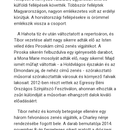
külföldi fellépések követték. Többször felléptek
Magyarországon, nagyon emlékezetes volt az erdélyi
körútjuk. A horvátországi fellépésekre is örömmel
emlékszik vissza a csoport.
A Hahota tíz év után változtatott a repertoáron, és
Tibor vezetése alatt nagy sikerre adták elő az Isten
véled édes Piroskám című zenés vígjátékot. A
Piroska sikerén felbuzdulva egy igényesebb darabot,
a Mona Marie mosolyát adták elő, nagy sikerrel. Majd
ismét műfajt váltottak - a Holdvilágos éjszakán és az
Elmondani jaj, de nehéz című zenés - szórakoztató
műsorral szórakoztatták városuk és környező falvaik
lakosait. 2012-ben részt vettek az Egressy Béni
Országos Színjátszó Fesztiválon, ahonnan elhozták a
zsűri különdíját a műsorban elhangzott dalok kiváló
előadásáért.
Tibor nehéz és komoly betegsége ellenére egy
három felvonásos zenés vígjáték, a Charley nénje
rendezésébe fogott bele. A darab bemutatója 2014.
november 8-án fergeteges sikert aratott a diószegi