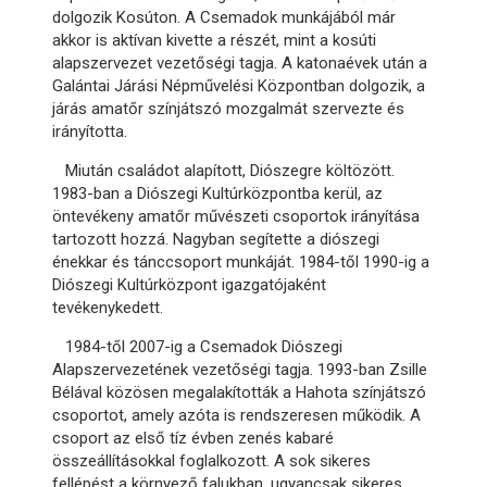
dolgozik Kosúton. A Csemadok munkájából már
akkor is aktívan kivette a részét, mint a kosúti
alapszervezet vezetőségi tagja. A katonaévek után a
Galántai Járási Népművelési Központban dolgozik, a
járás amatőr színjátszó mozgalmát szervezte és
irányította.
Miután családot alapított, Diószegre költözött.
1983-ban a Diószegi Kultúrközpontba kerül, az
öntevékeny amatőr művészeti csoportok irányítása
tartozott hozzá. Nagyban segítette a diószegi
énekkar és tánccsoport munkáját. 1984-től 1990-ig a
Diószegi Kultúrközpont igazgatójaként
tevékenykedett.
1984-től 2007-ig a Csemadok Diószegi
Alapszervezetének vezetőségi tagja. 1993-ban Zsille
Bélával közösen megalakították a Hahota színjátszó
csoportot, amely azóta is rendszeresen működik. A
csoport az első tíz évben zenés kabaré
összeállításokkal foglalkozott. A sok sikeres
fellépést a környező falukban, ugyancsak sikeres