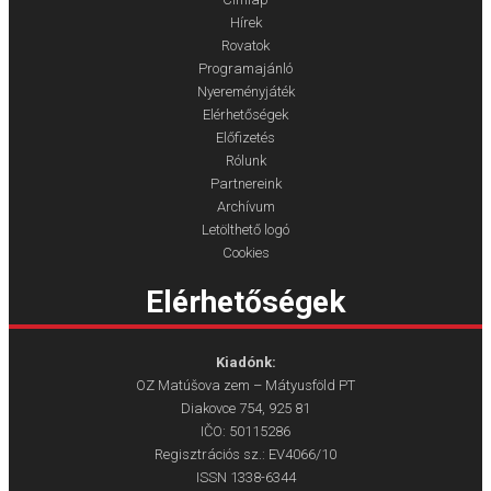
Hírek
Rovatok
Programajánló
Nyereményjáték
Elérhetőségek
Előfizetés
Rólunk
Partnereink
Archívum
Letölthető logó
Cookies
Elérhetőségek
Kiadónk:
OZ Matúšova zem – Mátyusföld PT
Diakovce 754, 925 81
IČO: 50115286
Regisztrációs sz.: EV4066/10
ISSN 1338-6344