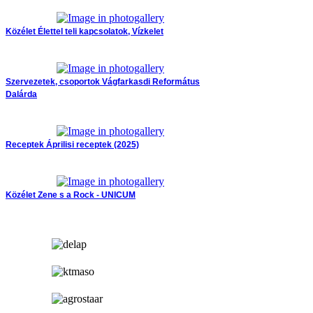
Közélet
Élettel teli kapcsolatok, Vízkelet
Szervezetek, csoportok
Vágfarkasdi Református
Dalárda
Receptek
Áprilisi receptek (2025)
Közélet
Zene s a Rock - UNICUM
hirdetés
hirdetés