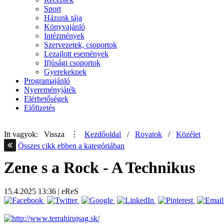
Sport
Házunk tája
Könyvajánló
Intézmények
Szervezetek, csoportok
Lezajlott események
Ifjúsági csoportok
Gyerekeknek
Programajánló
Nyereményjáték
Elérhetőségek
Előfizetés
Itt vagyok:
Vissza
⋮
Kezdőoldal
/
Rovatok
/
Közélet
Összes cikk ebben a kategóriában
Zene s a Rock - A Technikus
15.4.2025
13:36
|
eReS