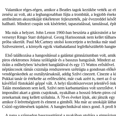
Valamikor réges-régen, amikor a Beatles tagok kezükbe vették az első
zenész az volt, aki a leghangosabban fújta a trombitát, a legjobb éneke
amfiteátrum akusztikáját tökéletesre fejlesztették, pár évezreddel kés
hallható. Mindezt csupán sok kísérlettel, tapasztalással, tanulással, é
Ma más a helyzet. John Lenon 1960-ban beszúrta a gitárzsinórt a kez
versenyt Ringo Starr dobjaival. Georg Harissonnak nem kellet túlhar
próba sikerült. Paul McCartney utolsó koncertjein a technika már sta
Szilveszterrel, a környék egyik vitathatatlanul legfelkészültebb hangt
Első találkozása a hangosítással a galántai gimnáziumban volt, amik
piros elektromos Jolana szólógitár és a basszus hangzását. Mindezt az
óráin a műhelyben/ készített hangládával és egy 15 Wattos erősítővel. 
néptáncosok rámás csizmája rendszeresen szétrúgta a gondosan előkész
vendégeskedtek az osztálytársaknál, addig Szilvi cinezett. Cinezte a ki
Pukkai tanár úr értékelte az erőfeszítést, már csak azért is, mert az ő 
kávéfőző füstokádó géppé vált. A helyi tűzoltószervezet jelenlévő ön
Talán mondanom sem kell, Szilvi nem karbantartásra volt szerződve. Ő
imponálni akart a gimis csajoknak, nyakában a hosszú fekete-piros csík
zenekarnak meg kellett szólalnia. A 70-es éveket írjuk, aki játszik e
amikor ő leérettségizett és elment a gimiből. Ma már az unokáját lát
Csízió együttesének tajaként. A hangtechnikával nincs gond. A profi 
A papa a színpadon basszusgitárral a nyakában utoljára a gimnázium