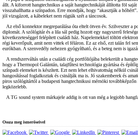
állt. A kiforrott hangtechnikus a saját hangtechnikáját állította föl s
visszahallhatta a színpadon. Erre mondják, hogy “akasztják a hóhért”.
jól vizsgázott, a kábeleket nem rúgták szét a táncosok.
Az első konnektor megreparálása óta eltelt ötven év. Szilveszter a 
diplomát. A szólógitár és a lila sál pedig hozott egy nagyszerű feleség
következeteséggel felépített családi ház. Napelemekkel töltött elektr
régi keverőpult, amit nem vittek el féláron. Ez az első, ezt talán fel 
eurókban. A szenvedély nehezen gyógyítható, és a beteg nem is igazá
A rendszerváltás után a családi cég portfóliójába belekerült a hangt
hogy a Thermopol Galántán, talajfűtesi technológia gyártása és építőipa
színpadi elemeket is készített. Ezt nem lehet elhivatottság nélkül cs
hangosítással foglalkoztak és csinálják ma is. Jó szakemberek és amat
piros szólógitártól a budapesti hangtechnikusi mérnöki továbbképzőn 
legközelebb.
A TG sound system márkajele addig is ott van még a legjobb hangf
Ossza meg ismerőseivel