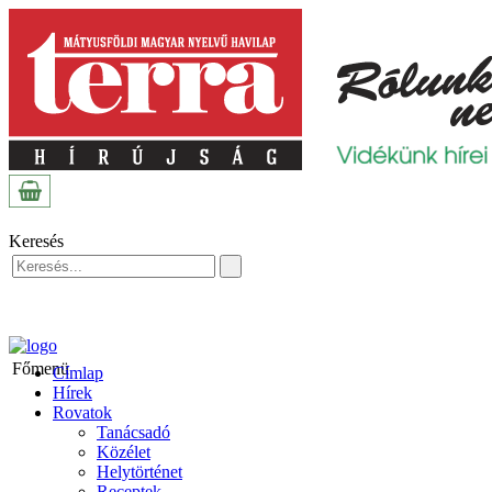
Keresés
Főmenü
Címlap
Hírek
Rovatok
Tanácsadó
Közélet
Helytörténet
Receptek