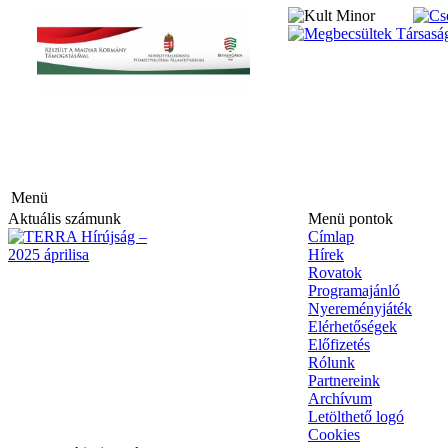
hirdetés
hirdetés
Menü
Aktuális számunk
Menü pontok
Címlap
Hírek
Rovatok
Programajánló
Nyereményjáték
Elérhetőségek
Előfizetés
Rólunk
Partnereink
Archívum
Letölthető logó
Cookies