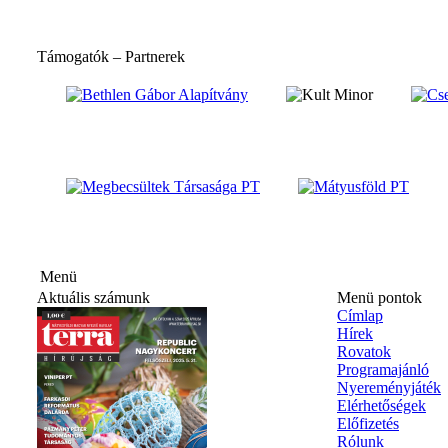
Támogatók – Partnerek
hirdetés
Menü
Aktuális számunk
Menü pontok
Címlap
Hírek
Rovatok
Programajánló
Nyereményjáték
Elérhetőségek
Előfizetés
Rólunk