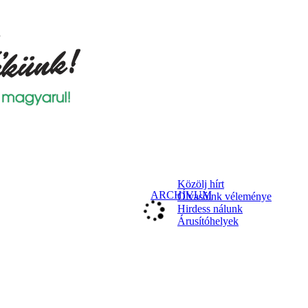
Közölj hírt
ARCHÍVUM
Olvasóink véleménye
Hirdess nálunk
Árusítóhelyek