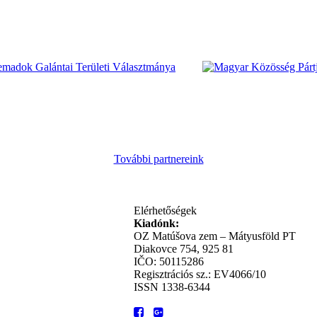
További partnereink
Elérhetőségek
Kiadónk:
OZ Matúšova zem – Mátyusföld PT
Diakovce 754, 925 81
IČO: 50115286
Regisztrációs sz.: EV4066/10
ISSN 1338-6344