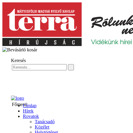
Keresés
Főmenü
Címlap
Hírek
Rovatok
Tanácsadó
Közélet
Helytörténet