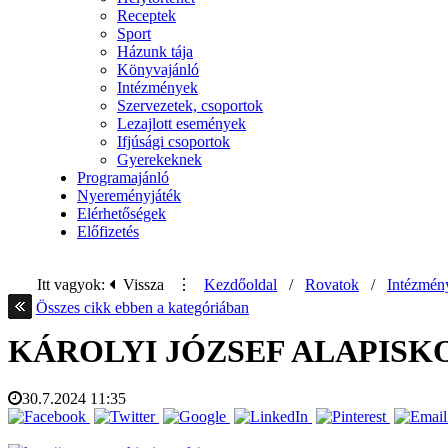
Receptek
Sport
Házunk tája
Könyvajánló
Intézmények
Szervezetek, csoportok
Lezajlott események
Ifjúsági csoportok
Gyerekeknek
Programajánló
Nyereményjáték
Elérhetőségek
Előfizetés
Itt vagyok:
Vissza
⋮
Kezdőoldal
/
Rovatok
/
Intézmén
Összes cikk ebben a kategóriában
KÁROLYI JÓZSEF ALAPISKO
30.7.2024
11:35