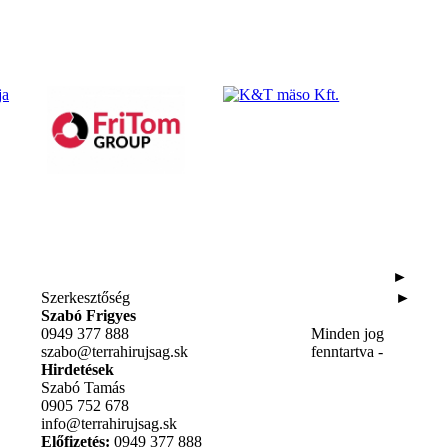
►
Szerkesztőség
►
Szabó Frigyes
0949 377 888
Minden jog
szabo@terrahirujsag.sk
fenntartva -
Hirdetések
Szabó Tamás
0905 752 678
info@terrahirujsag.sk
Előfizetés:
0949 377 888