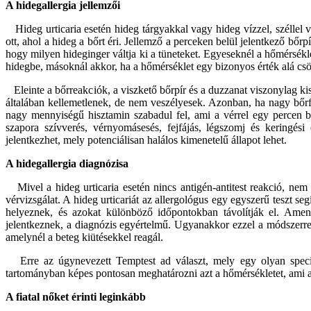
A hidegallergia jellemzői
Hideg urticaria esetén hideg tárgyakkal vagy hideg vízzel, széllel va
ott, ahol a hideg a bőrt éri. Jellemző a perceken belül jelentkező bő
hogy milyen hideginger váltja ki a tüneteket. Egyeseknél a hőmérsékl
hidegbe, másoknál akkor, ha a hőmérséklet egy bizonyos érték alá cs
Eleinte a bőrreakciók, a viszkető bőrpír és a duzzanat viszonylag kis
általában kellemetlenek, de nem veszélyesek. Azonban, ha nagy bőrfe
nagy mennyiségű hisztamin szabadul fel, ami a vérrel egy percen be
szapora szívverés, vérnyomásesés, fejfájás, légszomj és keringési
jelentkezhet, mely potenciálisan halálos kimenetelű állapot lehet.
A hidegallergia diagnózisa
Mivel a hideg urticaria esetén nincs antigén-antitest reakció, nem
vérvizsgálat. A hideg urticariát az allergológus egy egyszerű teszt se
helyeznek, és azokat különböző időpontokban távolítják el. Amenn
jelentkeznek, a diagnózis egyértelmű. Ugyanakkor ezzel a módszerre
amelynél a beteg kiütésekkel reagál.
Erre az úgynevezett Temptest ad választ, mely egy olyan speciál
tartományban képes pontosan meghatározni azt a hőmérsékletet, ami a 
A fiatal nőket érinti leginkább