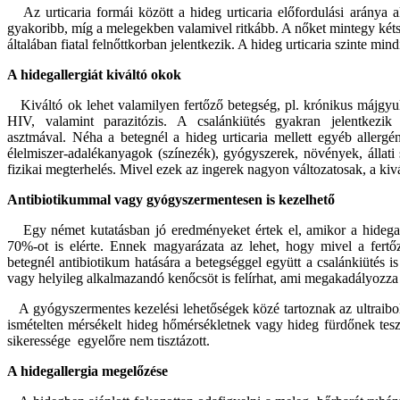
Az urticaria formái között a hideg urticaria előfordulási aránya 
gyakoribb, míg a melegekben valamivel ritkább. A nőket mintegy kétsz
általában fiatal felnőttkorban jelentkezik. A hideg urticaria szinte mind
A hidegallergiát kiváltó okok
Kiváltó ok lehet valamilyen fertőző betegség, pl. krónikus májgyull
HIV, valamint parazitózis. A csalánkiütés gyakran jelentkezik 
asztmával. Néha a betegnél a hideg urticaria mellett egyéb allergé
élelmiszer-adalékanyagok (színezék), gyógyszerek, növények, állati
fizikai megterhelés. Mivel ezek az ingerek nagyon változatosak, a kiv
Antibiotikummal vagy gyógyszermentesen is kezelhető
Egy német kutatásban jó eredményeket értek el, amikor a hidegalle
70%-ot is elérte. Ennek magyarázata az lehet, hogy mivel a fertő
betegnél antibiotikum hatására a betegséggel együtt a csalánkiütés i
vagy helyileg alkalmazandó kenőcsöt is felírhat, ami megakadályozza a
A gyógyszermentes kezelési lehetőségek közé tartoznak az ultraiboly
ismételten mérsékelt hideg hőmérsékletnek vagy hideg fürdőnek teszi
sikeressége egyelőre nem tisztázott.
A hidegallergia megelőzése