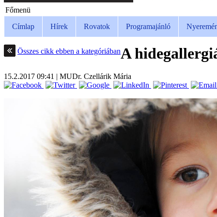
Főmenü
Címlap
Hírek
Rovatok
Programajánló
Nyeremén
A hidegallergi
Összes cikk ebben a kategóriában
15.2.2017
09:41
|
MUDr. Czellárik Mária