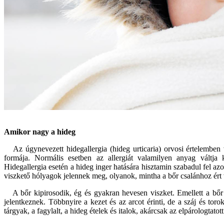
Amikor nagy a hideg
Az úgynevezett hidegallergia (hideg urticaria) orvosi értelemben v
formája. Normális esetben az allergiát valamilyen anyag váltja k
Hidegallergia esetén a hideg inger hatására hisztamin szabadul fel azo
viszkető hólyagok jelennek meg, olyanok, mintha a bőr csalánhoz ért v
A bőr kipirosodik, ég és gyakran hevesen viszket. Emellett a bő
jelentkeznek. Többnyire a kezet és az arcot érinti, de a száj és torok
tárgyak, a fagylalt, a hideg ételek és italok, akárcsak az elpárologtatott 