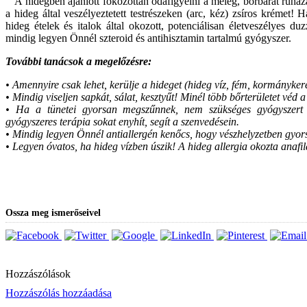
A hidegben ajánlott fokozottan odafigyelni a meleg, bőrbarát ruházat
a hideg által veszélyeztetett testrészeken (arc, kéz) zsíros krémet! 
hideg ételek és italok által okozott, potenciálisan életveszélyes d
mindig legyen Önnél szteroid és antihisztamin tartalmú gyógyszer.
További tanácsok a megelőzésre:
• Amennyire csak lehet, kerülje a hideget (hideg víz, fém, kormánykeré
• Mindig viseljen sapkát, sálat, kesztyűt! Minél több bőrterületet véd 
• Ha a tünetei gyorsan megszűnnek, nem szükséges gyógyszert b
gyógyszeres terápia sokat enyhít, segít a szenvedésein.
• Mindig legyen Önnél antiallergén kenőcs, hogy vészhelyzetben gyors
• Legyen óvatos, ha hideg vízben úszik! A hideg allergia okozta anafila
Ossza meg ismerőseivel
Hozzászólások
Hozzászólás hozzáadása